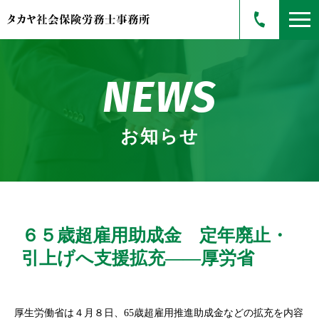
NEWS
お知らせ
６５歳超雇用助成金 定年廃止・
引上げへ支援拡充――厚労省
厚生労働省は４月８日、65歳超雇用推進助成金などの拡充を内容