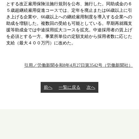
とする改正雇用保険法施行規則を公布、施行した。同助成金の６
５歳超継続雇用促進コースでは、定年を廃止または66歳以上に引
き上げる企業や、66歳以上への継続雇用制度を導入する企業への
助成を増額した。複数回の受給も可能としている。早期再就職支
援等助成金では中途採用拡大コースを拡充。中途採用者の賃上げ
を必須とする一方、事業所単位の定額支給から採用者数に応じた
支給（最大４００万円）に改めた。
引用／労働新聞令和8年4月27日第3542号（労働新聞社）
前へ
一覧に戻る
次へ